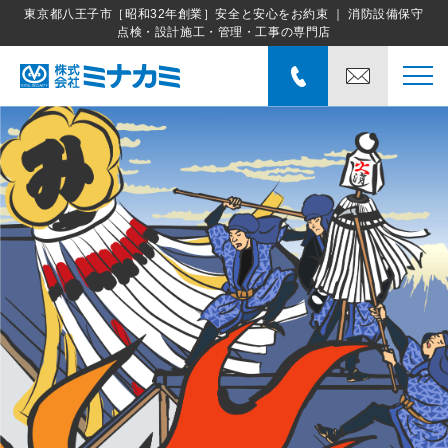
東京都八王子市［昭和32年創業］安全と安心をお約束 ｜ 消防設備保守
点検・設計施工・管理・工事の専門店