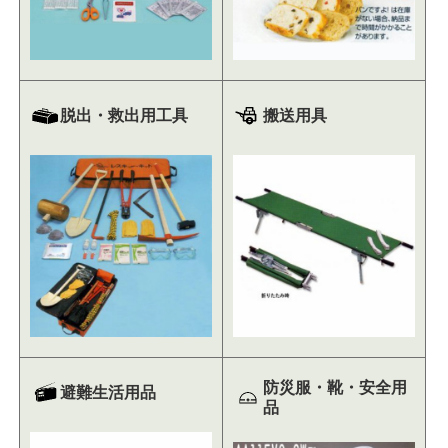
脱出・救出用工具
搬送用具
防災服・靴・安全用
避難生活用品
品