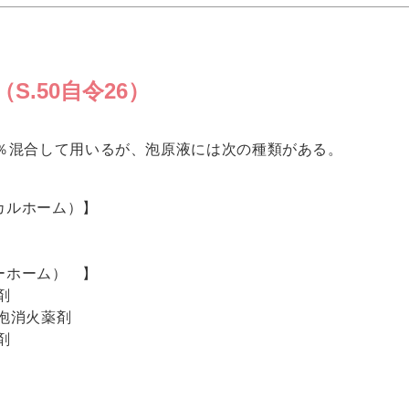
S.50自令26）
6％混合して用いるが、泡原液には次の種類がある。
カルホーム）】
アーホーム） 】
剤
泡消火薬剤
剤