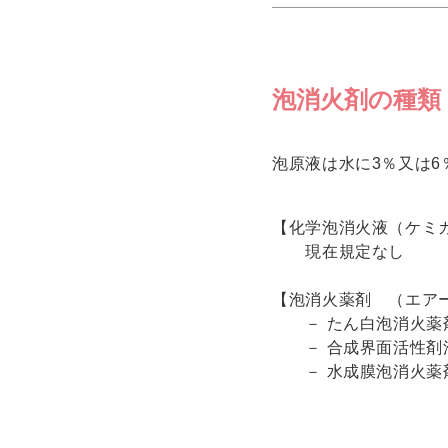
泡消火剤の種類（
泡原液は水に3％又は
【化学泡消火液（ケミ
現在規定なし
【泡消火薬剤 （エ
－ たん白泡消火薬
－ 合成界面活性剤
－ 水成膜泡消火薬