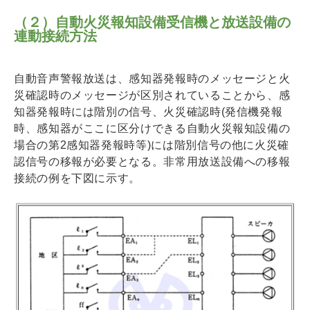
（２）自動火災報知設備受信機と放送設備の
連動接続方法
自動音声警報放送は、感知器発報時のメッセージと火
災確認時のメッセージが区別されていることから、感
知器発報時には階別の信号、火災確認時(発信機発報
時、感知器がここに区分けできる自動火災報知設備の
場合の第2感知器発報時等)には階別信号の他に火災確
認信号の移報が必要となる。非常用放送設備への移報
接続の例を下図に示す。