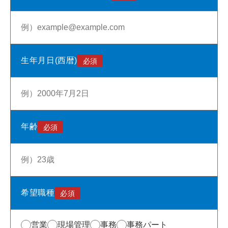
生年月日(西暦)
年齢
希望職種
営業
現場管理
事務
事務パート