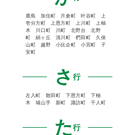
鹿島 加住町 片倉町 叶谷町 上
壱分方町 上恩方町 上川町 上柚
木 川口町 川町 北野台 北野
町 絹ヶ丘 清川町 椚田町 久保
山町 越野 小比企町 小宮町 子
安町
さ
行
左入町 散田町 下恩方町 下柚
木 城山手 新町 諏訪町 千人町
た
行